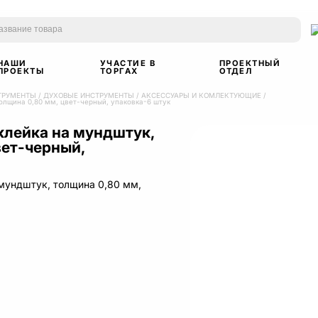
НАШИ
УЧАСТИЕ В
ПРОЕКТНЫЙ
ПРОЕКТЫ
ТОРГАХ
ОТДЕЛ
ТРУМЕНТЫ
/
ДУХОВЫЕ ИНСТРУМЕНТЫ
/
АКСЕССУАРЫ И КОМЛЕКТУЮЩИЕ
/
олщина 0,80 мм, цвет-черный, упаковка-6 штук
лейка на мундштук,
вет-черный,
мундштук, толщина 0,80 мм,