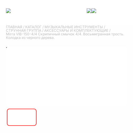
ГЛАВНАЯ
/
КАТАЛОГ
/
МУЗЫКАЛЬНЫЕ ИНСТРУМЕНТЫ
/
СТРУННАЯ ГРУППА
/
АКСЕССУАРЫ И КОМПЛЕКТУЮЩИЕ
/
Mirra VIB-150-4/4 Скрипичный смычок 4/4. Восьмигранная трость.
Колодка из черного дерева.
Mirra VIB-150-4/4 Скрипичный смычок 4/4.
Восьмигранная трость. Колодка из черного
дерева.
Mirra VIB-150-4/4 Скрипичный смычок 4/4. Восьмигранная трость.
Колодка из черного дерева.