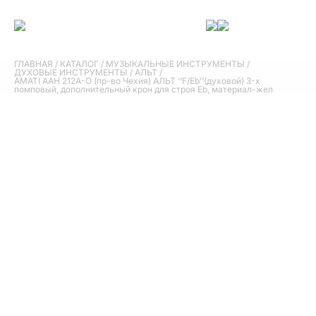
ГЛАВНАЯ
/
КАТАЛОГ
/
МУЗЫКАЛЬНЫЕ ИНСТРУМЕНТЫ
/
ДУХОВЫЕ ИНСТРУМЕНТЫ
/
АЛЬТ
/
AMATI AAH 212A-O (пр-во Чехия) АЛЬТ ‘’F/Eb’’(духовой) 3-х
помповый, дополнительный крон для строя Eb, материал-жел