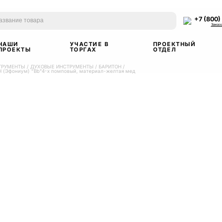
+7 (800)
Заказ
НАШИ
УЧАСТИЕ В
ПРОЕКТНЫЙ
ПРОЕКТЫ
ТОРГАХ
ОТДЕЛ
ТРУМЕНТЫ
/
ДУХОВЫЕ ИНСТРУМЕНТЫ
/
БАРИТОН
/
Н (Эфониум) "Bb"4-х помповый, материал-желтая мед