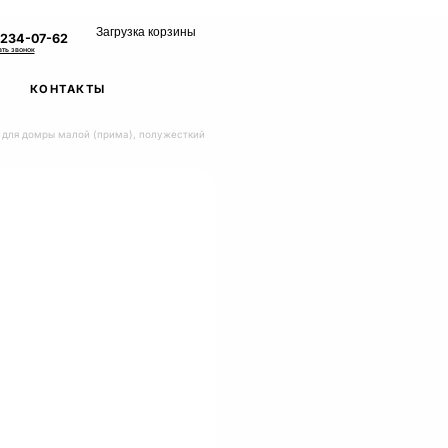
Загрузка корзины
 234-07-62
ать звонок
КОНТАКТЫ
 для домры малой (прима), полужесткий