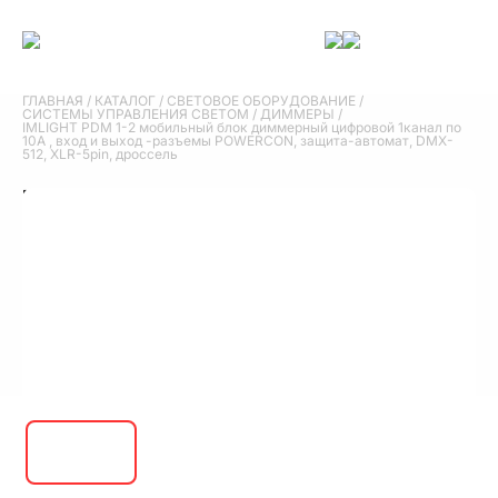
ГЛАВНАЯ
/
КАТАЛОГ
/
СВЕТОВОЕ ОБОРУДОВАНИЕ
/
СИСТЕМЫ УПРАВЛЕНИЯ СВЕТОМ
/
ДИММЕРЫ
/
IMLIGHT PDM 1-2 мобильный блок диммерный цифровой 1канал по
10А , вход и выход -разъемы POWERCON, защита-автомат, DMX-
512, XLR-5pin, дроссель
IMLIGHT PDM 1-2 мобильный блок
диммерный цифровой 1канал по 10А , вход и
выход -разъемы POWERCON, защита-
автомат, DMX-512, XLR-5pin, дроссель
33 600 руб.