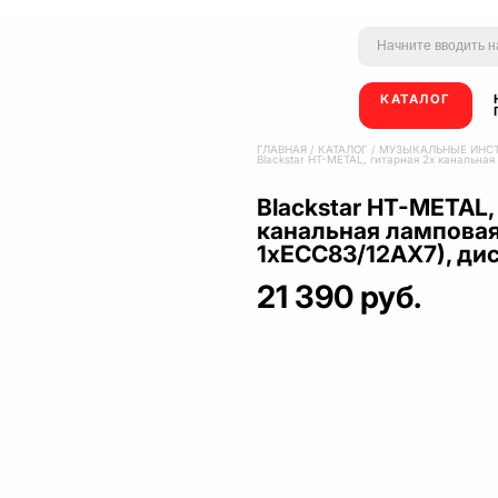
КАТАЛОГ
ГЛАВНАЯ
/
КАТАЛОГ
/
МУЗЫКАЛЬНЫЕ ИНС
Blackstar HT-METAL, гитарная 2х канальна
Blackstar HT-METAL,
канальная ламповая
1хЕСС83/12АХ7), ди
21 390 руб.