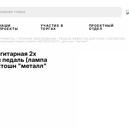
НАШИ
УЧАСТИЕ В
ПРОЕКТНЫЙ
ПРОЕКТЫ
ТОРГАХ
ОТДЕЛ
ТРУМЕНТЫ
/
ГИТАРНОЕ ОБОРУДОВАНИЕ
/
ПЕДАЛИ ЭФФЕКТОВ ДЛЯ ГИТАР
/
DISTORTION
/
я ламповая педаль (лампа 1хЕСС83/12АХ7), дистошн "металл"
 гитарная 2х
 педаль (лампа
стошн "металл"