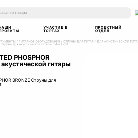
НАШИ
УЧАСТИЕ В
ПРОЕКТНЫЙ
ПРОЕКТЫ
ТОРГАХ
ОТДЕЛ
ТРУМЕНТЫ
/
ГИТАРНОЕ ОБОРУДОВАНИЕ
/
СТРУНЫ ДЛЯ ГИТАР
/
ДЛЯ АКУСТИЧЕСКОЙ ГИТ
труны для акустической гитары Extra Light
OATED PHOSPHOR
акустической гитары
SPHOR BRONZE Струны для
t