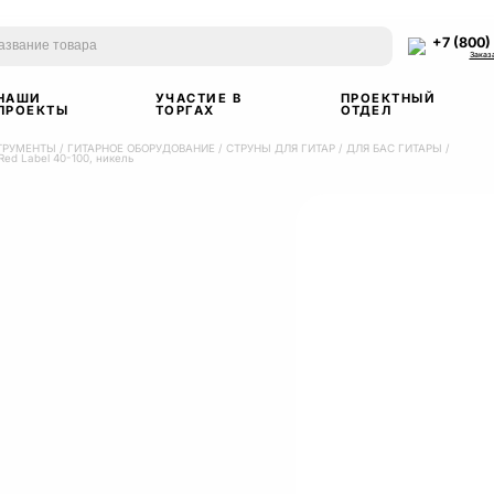
+7 (800)
Заказ
НАШИ
УЧАСТИЕ В
ПРОЕКТНЫЙ
ПРОЕКТЫ
ТОРГАХ
ОТДЕЛ
ТРУМЕНТЫ
/
ГИТАРНОЕ ОБОРУДОВАНИЕ
/
СТРУНЫ ДЛЯ ГИТАР
/
ДЛЯ БАС ГИТАРЫ
/
ed Label 40-100, никель