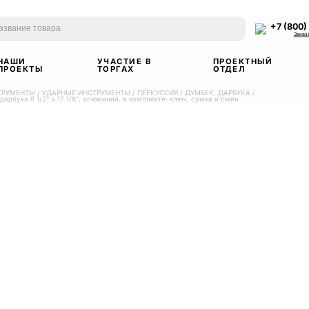
+7 (800)
Заказ
НАШИ
УЧАСТИЕ В
ПРОЕКТНЫЙ
ПРОЕКТЫ
ТОРГАХ
ОТДЕЛ
ТРУМЕНТЫ
/
УДАРНЫЕ ИНСТРУМЕНТЫ
/
ПЕРКУССИЯ
/
ДУМБЕК, ДАРБУКА
/
арбука 8 1/2" x 17 1/8", алюминий, в комплекте: ключ, сумка и смен