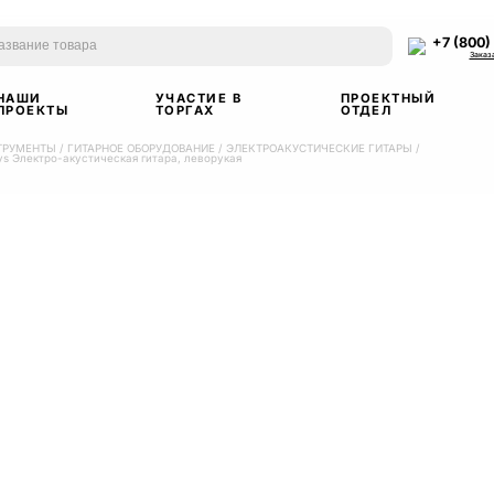
+7 (800)
Заказ
НАШИ
УЧАСТИЕ В
ПРОЕКТНЫЙ
ПРОЕКТЫ
ТОРГАХ
ОТДЕЛ
ТРУМЕНТЫ
/
ГИТАРНОЕ ОБОРУДОВАНИЕ
/
ЭЛЕКТРОАКУСТИЧЕСКИЕ ГИТАРЫ
/
sys Электро-акустическая гитара, леворукая