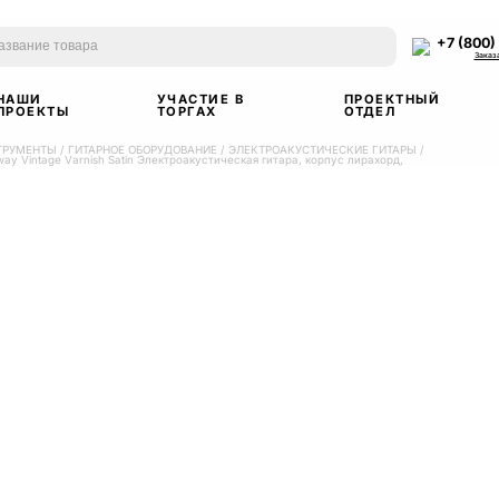
+7 (800)
Заказ
НАШИ
УЧАСТИЕ В
ПРОЕКТНЫЙ
ПРОЕКТЫ
ТОРГАХ
ОТДЕЛ
ТРУМЕНТЫ
/
ГИТАРНОЕ ОБОРУДОВАНИЕ
/
ЭЛЕКТРОАКУСТИЧЕСКИЕ ГИТАРЫ
/
away Vintage Varnish Satin Электроакустическая гитара, корпус лирахорд,