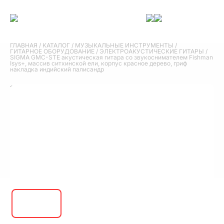
ГЛАВНАЯ
/
КАТАЛОГ
/
МУЗЫКАЛЬНЫЕ ИНСТРУМЕНТЫ
/
ГИТАРНОЕ ОБОРУДОВАНИЕ
/
ЭЛЕКТРОАКУСТИЧЕСКИЕ ГИТАРЫ
/
SIGMA GMC-STE акустическая гитара со звукоснимателем Fishman
Isys+, массив ситхинской ели, корпус красное дерево, гриф
накладка индийский палисандр
SIGMA GMC-STE акустическая гитара со
звукоснимателем Fishman Isys+, массив
ситхинской ели, корпус красное дерево,
гриф накладка индийский палисандр
58 000 руб.