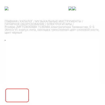
ГЛАВНАЯ
/
КАТАЛОГ
/
МУЗЫКАЛЬНЫЕ ИНСТРУМЕНТЫ
/
ГИТАРНОЕ ОБОРУДОВАНИЕ
/
ЭЛЕКТРОГИТАРЫ
/
Prodipe JMFTC80MABK TC80MA электрогитара Телекастер, S-S
(Alnico V), корпус липа, накладка трехслойная цвет слоновой кости,
цвет чёрный
Prodipe JMFTC80MABK TC80MA
электрогитара Телекастер, S-S (Alnico V),
корпус липа, накладка трехслойная цвет
слоновой кости, цвет чёрный
26 290 руб.
В корзину