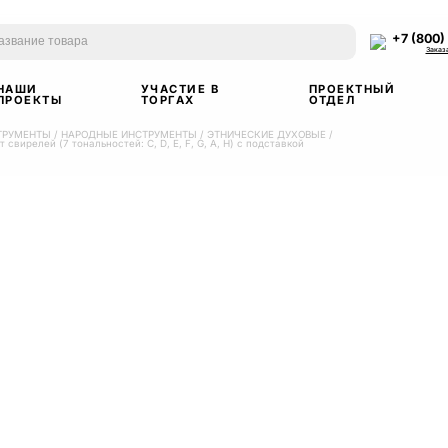
+7 (800)
Заказ
НАШИ
УЧАСТИЕ В
ПРОЕКТНЫЙ
ПРОЕКТЫ
ТОРГАХ
ОТДЕЛ
ТРУМЕНТЫ
/
НАРОДНЫЕ ИНСТРУМЕНТЫ
/
ЭТНИЧЕСКИЕ ДУХОВЫЕ
/
вирелей (7 тональностей: C, D, E, F, G, A, H) с подставкой