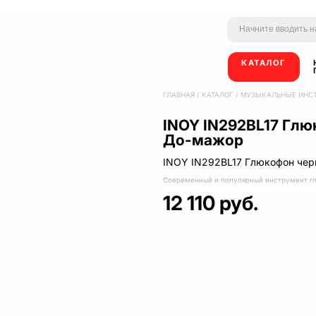
КАТАЛОГ
ГЛАВНАЯ
/
КАТАЛОГ
/
МУЗЫКАЛЬНЫЕ ИНС
INOY IN292BL17 Глю
До-мажор
INOY IN292BL17 Глюкофон чер
Современный и популярный инструмент г
12 110 руб.