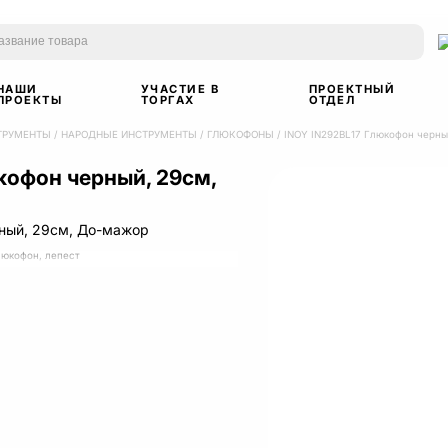
НАШИ
УЧАСТИЕ В
ПРОЕКТНЫЙ
ПРОЕКТЫ
ТОРГАХ
ОТДЕЛ
ТРУМЕНТЫ
/
НАРОДНЫЕ ИНСТРУМЕНТЫ
/
ГЛЮКОФОНЫ
/
INOY IN292BL17 Глюкофон черн
кофон черный, 29см,
ный, 29см, До-мажор
люкофон, лепест