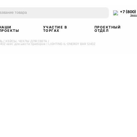
+7 (800)
Заказ
НАШИ
УЧАСТИЕ В
ПРОЕКТНЫЙ
ПРОЕКТЫ
ТОРГАХ
ОТДЕЛ
ЛЬ
/
КЕЙСЫ, ЧЕХЛЫ ДЛЯ СВЕТА
/
40Z кейс для шести приборов I LIGHTING IL-ENERGY BAR 1240Z