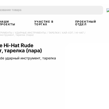
НАШИ
УЧАСТИЕ В
ПРОЕКТНЫЙ
ПРОЕКТЫ
ТОРГАХ
ОТДЕЛ
ТРУМЕНТЫ
/
УДАРНЫЕ ИНСТРУМЕНТЫ
/
ТАРЕЛКИ
/
ХАЙ-ХЭТ / HI-HAT
/
 инструмент, тарелка (пара)
e Hi-Hat Rude
, тарелка (пара)
Rude ударный инструмент, тарелка