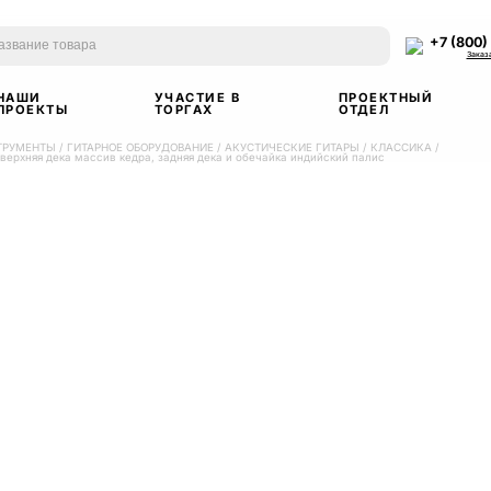
+7 (800)
Заказ
НАШИ
УЧАСТИЕ В
ПРОЕКТНЫЙ
ПРОЕКТЫ
ТОРГАХ
ОТДЕЛ
ТРУМЕНТЫ
/
ГИТАРНОЕ ОБОРУДОВАНИЕ
/
АКУСТИЧЕСКИЕ ГИТАРЫ
/
КЛАССИКА
/
 верхняя дека массив кедра, задняя дека и обечайка индийский палис