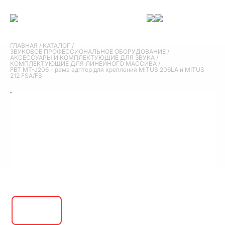
ГЛАВНАЯ
/
КАТАЛОГ
/
ЗВУКОВОЕ ПРОФЕССИОНАЛЬНОЕ ОБОРУДОВАНИЕ
/
АКСЕССУАРЫ И КОМПЛЕКТУЮЩИЕ ДЛЯ ЗВУКА
/
КОМПЛЕКТУЮЩИЕ ДЛЯ ЛИНЕЙНОГО МАССИВА
/
FBT MT-J206 - рама адптер для крепления MITUS 206LA и MITUS
212 FSA/FS
FBT MT-J206 - рама адптер для крепления
MITUS 206LA и MITUS 212 FSA/FS
39 990 руб.