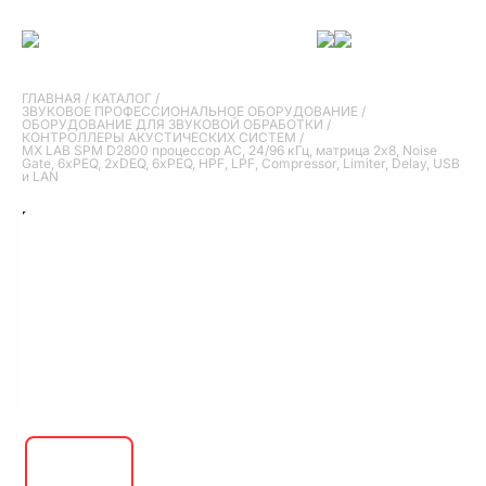
ГЛАВНАЯ
/
КАТАЛОГ
/
ЗВУКОВОЕ ПРОФЕССИОНАЛЬНОЕ ОБОРУДОВАНИЕ
/
ОБОРУДОВАНИЕ ДЛЯ ЗВУКОВОЙ ОБРАБОТКИ
/
КОНТРОЛЛЕРЫ АКУСТИЧЕСКИХ СИСТЕМ
/
MX LAB SPM D2800 процессор АС, 24/96 кГц, матрица 2х8, Noise
Gate, 6хPEQ, 2xDEQ, 6xPEQ, HPF, LPF, Compressor, Limiter, Delay, USB
и LAN
MX LAB SPM D2800 процессор АС, 24/96
кГц, матрица 2х8, Noise Gate, 6хPEQ, 2xDEQ,
6xPEQ, HPF, LPF, Compressor, Limiter, Delay,
USB и LAN
ЦЕНА ПО ЗАПРОСУ