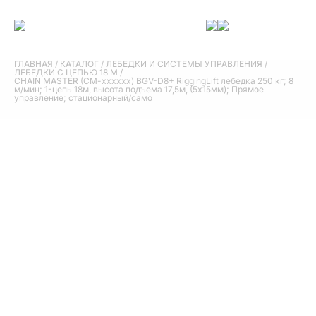
ГЛАВНАЯ
/
КАТАЛОГ
/
ЛЕБЕДКИ И СИСТЕМЫ УПРАВЛЕНИЯ
/
ЛЕБЕДКИ С ЦЕПЬЮ 18 М
/
CHAIN MASTER (CM-xxxxxx) BGV-D8+ RiggingLift лебедка 250 кг; 8
м/мин; 1-цепь 18м, высота подъема 17,5м, (5х15мм); Прямое
управление; стационарный/само