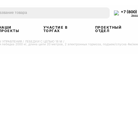
+7 (800)
Заказ
НАШИ
УЧАСТИЕ В
ПРОЕКТНЫЙ
ПРОЕКТЫ
ТОРГАХ
ОТДЕЛ
Ы УПРАВЛЕНИЯ
/
ЛЕБЕДКИ С ЦЕПЬЮ 18 М
/
лебедка 2000 кг, длина цепи 20 метров, 2 электронных тормоза, подъем/спуска 4м/мин