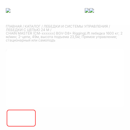
ГЛАВНАЯ
/
КАТАЛОГ
/
ЛЕБЕДКИ И СИСТЕМЫ УПРАВЛЕНИЯ
/
ЛЕБЕДКИ С ЦЕПЬЮ 24 М
/
CHAIN MASTER (CM-xxxxxx) BGV-D8+ RiggingLift лебедка 1600 кг; 2
м/мин; 2-цепи, 49м, высота подъема 23,5м; Прямое управление;
стационарный или самоподъ
CHAIN MASTER (CM-xxxxxx) BGV-D8+
RiggingLift лебедка 1600 кг; 2 м/мин; 2-цепи,
49м, высота подъема 23,5м; Прямое
управление; стационарный или самоподъ
CHAIN MASTER (CM-xxxxxx) BGV-D8+ RiggingLift лебедка 1600 кг; 2
м/мин; 2-цепи, 49м, высота подъема 23,5м; Прямое управление;
стационарный или самоподъемный режим работы; грузовая цепь
9х27 мм с вертлюжным крюком; текстильная сумка для цепи
(длина 49 м); 2 x тормоза DC; фрикционная