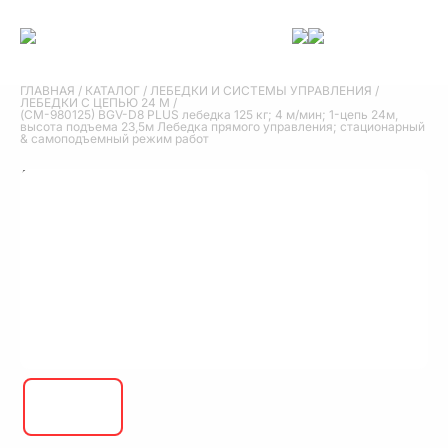
ГЛАВНАЯ
/
КАТАЛОГ
/
ЛЕБЕДКИ И СИСТЕМЫ УПРАВЛЕНИЯ
/
ЛЕБЕДКИ С ЦЕПЬЮ 24 М
/
(СМ-980125) BGV-D8 PLUS лебедка 125 кг; 4 м/мин; 1-цепь 24м,
высота подъема 23,5м Лебедка прямого управления; стационарный
& самоподъемный режим работ
(СМ-980125) BGV-D8 PLUS лебедка 125 кг;
4 м/мин; 1-цепь 24м, высота подъема 23,5м
Лебедка прямого управления;
стационарный & самоподъемный режим
работ
(СМ-980125) BGV-D8 PLUS лебедка 125 кг; 4 м/мин; 1-цепь 24м,
высота подъема 23,5м Лебедка прямого управления; стационарный
& самоподъемный режим работы; грузовая цепь 4х12 мм с
вертлюжным крюком; текстильная сумка 4/30м; 2-а тормоза DC;
фрикционная муфта для защиты от перегрузки; 5-ти г