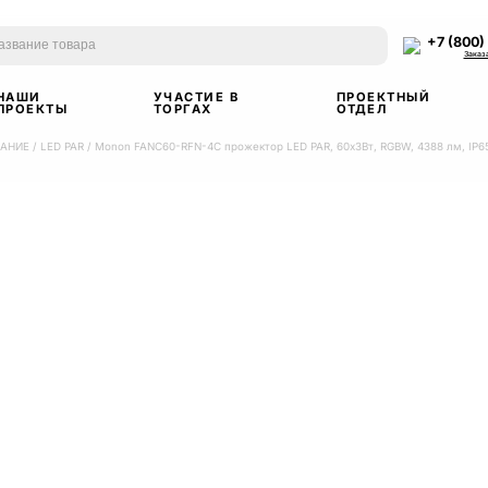
+7 (800)
Заказ
НАШИ
УЧАСТИЕ В
ПРОЕКТНЫЙ
ПРОЕКТЫ
ТОРГАХ
ОТДЕЛ
ВАНИЕ
/
LED PAR
/
Monon FANC60-RFN-4C прожектор LED PAR, 60х3Вт, RGBW, 4388 лм, IP65