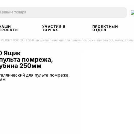
НАШИ
УЧАСТИЕ В
ПРОЕКТНЫЙ
ПРОЕКТЫ
ТОРГАХ
ОТДЕЛ
IMLIGHT BOX-3U-250 Ящик металлический для пульта помрежа, высота 3U, замок, глуб
0 Ящик
пульта помрежа,
глубина 250мм
аллический для пульта помрежа,
0мм