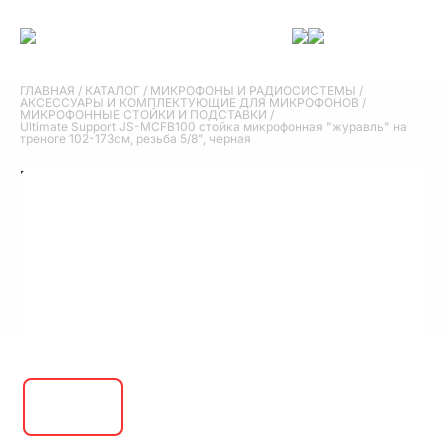
ГЛАВНАЯ
/
КАТАЛОГ
/
МИКРОФОНЫ И РАДИОСИСТЕМЫ
/
АКСЕССУАРЫ И КОМПЛЕКТУЮЩИЕ ДЛЯ МИКРОФОНОВ
/
МИКРОФОННЫЕ СТОЙКИ И ПОДСТАВКИ
/
Ultimate Support JS-MCFB100 стойка микрофонная "журавль" на
треноге 102-173см, резьба 5/8", черная
Ultimate Support JS-MCFB100 стойка
микрофонная "журавль" на треноге 102-
173см, резьба 5/8", черная
4 820 руб.