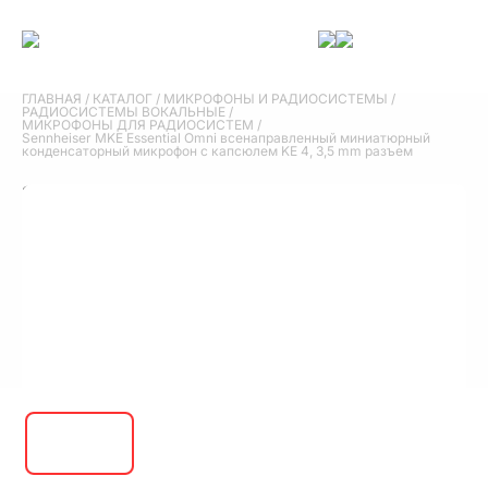
ГЛАВНАЯ
/
КАТАЛОГ
/
МИКРОФОНЫ И РАДИОСИСТЕМЫ
/
РАДИОСИСТЕМЫ ВОКАЛЬНЫЕ
/
МИКРОФОНЫ ДЛЯ РАДИОСИСТЕМ
/
Sennheiser MKE Essential Omni всенаправленный миниатюрный
конденсаторный микрофон с капсюлем KE 4, 3,5 mm разъем
Sennheiser MKE Essential Omni
всенаправленный миниатюрный
конденсаторный микрофон с капсюлем KE 4,
3,5 mm разъем
26 620 руб.