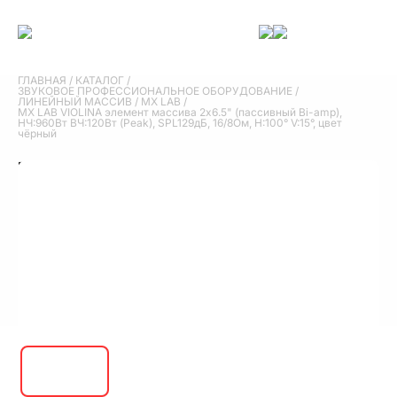
ГЛАВНАЯ
/
КАТАЛОГ
/
ЗВУКОВОЕ ПРОФЕССИОНАЛЬНОЕ ОБОРУДОВАНИЕ
/
ЛИНЕЙНЫЙ МАССИВ
/
MX LAB
/
MX LAB VIOLINA элемент массива 2x6.5" (пассивный Bi-amp),
HЧ:960Вт ВЧ:120Вт (Peak), SPL129дБ, 16/8Ом, H:100° V:15°, цвет
чёрный
MX LAB VIOLINA элемент массива 2x6.5"
(пассивный Bi-amp), HЧ:960Вт ВЧ:120Вт
(Peak), SPL129дБ, 16/8Ом, H:100° V:15°, цвет
чёрный
ЦЕНА ПО ЗАПРОСУ