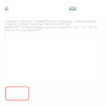
ГЛАВНАЯ
/
КАТАЛОГ
/
КОММУТАЦИЯ, РАЗЪЕМЫ, ПЕРЕХОДНИКИ
/
ПАНЕЛИ, ДИРЕКТ-БОКСЫ, ПЕРЕКЛЮЧАТЕЛИ
/
Radial PRO-AV1 мультимедиа дибокс, входы/ thru 1/8" , 1/4" TRS, 2x
RCA, 1x XLR, выход 1x XLR
Radial PRO-AV1 мультимедиа дибокс,
входы/ thru 1/8" , 1/4" TRS, 2x RCA, 1x XLR,
выход 1x XLR
Radial PRO-AV1 мультимедиа дибокс, входы/ thru 1/8" , 1/4" TRS, 2x
RCA, 1x XLR, выход 1x XLR