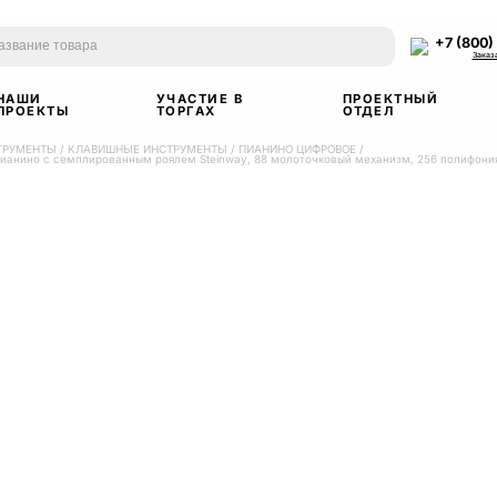
+7 (800)
Заказ
НАШИ
УЧАСТИЕ В
ПРОЕКТНЫЙ
ПРОЕКТЫ
ТОРГАХ
ОТДЕЛ
ТРУМЕНТЫ
/
КЛАВИШНЫЕ ИНСТРУМЕНТЫ
/
ПИАНИНО ЦИФРОВОЕ
/
пианино с семплированным роялем Steinway, 88 молоточковый механизм, 256 полифония,