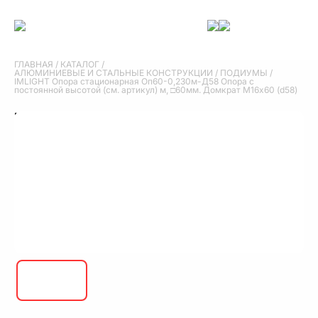
ГЛАВНАЯ
/
КАТАЛОГ
/
АЛЮМИНИЕВЫЕ И СТАЛЬНЫЕ КОНСТРУКЦИИ
/
ПОДИУМЫ
/
IMLIGHT Опора стационарная Оп60-0,230м-Д58 Опора с
постоянной высотой (см. артикул) м, □60мм. Домкрат М16х60 (d58)
IMLIGHT Опора стационарная Оп60-
0,230м-Д58 Опора с постоянной высотой
(см. артикул) м, □60мм. Домкрат М16х60
(d58)
IMLIGHT Опора стационарная Оп60-0,230м-Д58 Опора с
постоянной высотой (см. артикул) м, □60мм. Домкрат М16х60 (d58)