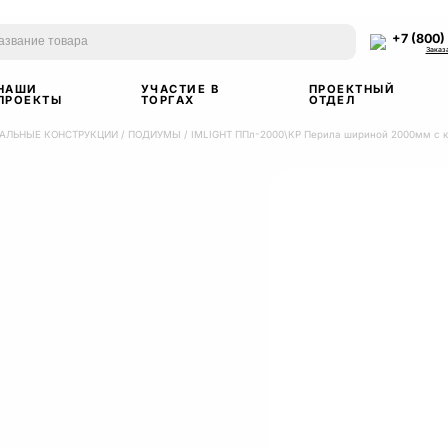
+7 (800)
Заказ
НАШИ
УЧАСТИЕ В
ПРОЕКТНЫЙ
ПРОЕКТЫ
ТОРГАХ
ОТДЕЛ
АЛЬНЫЕ КОНСТРУКЦИИ
/
ПОДИУМЫ
/
IMLIGHT ППл-2000\КР Перила шириной 2000мм с 