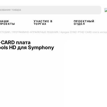
НАШИ
УЧАСТИЕ В
ПРОЕКТНЫЙ
ПРОЕКТЫ
ТОРГАХ
ОТДЕЛ
 СТУДИИ
/
ПРОГРАММНО-АППАРАТНЫЕ РЕШЕНИЯ
/
Apogee SYM2-PTHD-CARD плата интерф
-CARD плата
ools HD для Symphony