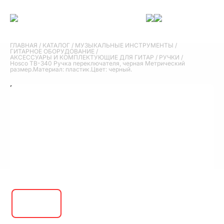
ГЛАВНАЯ
/
КАТАЛОГ
/
МУЗЫКАЛЬНЫЕ ИНСТРУМЕНТЫ
/
ГИТАРНОЕ ОБОРУДОВАНИЕ
/
АКСЕССУАРЫ И КОМПЛЕКТУЮЩИЕ ДЛЯ ГИТАР
/
РУЧКИ
/
Hosco TB-340 Ручка переключателя, черная Метрический
размер.Материал: пластик.Цвет: черный.
Hosco TB-340 Ручка переключателя, черная
Метрический размер.Материал:
пластик.Цвет: черный.
50 руб.