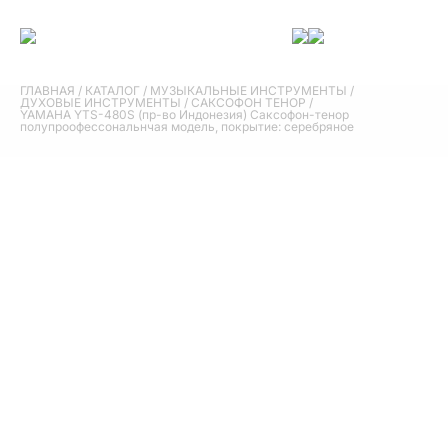
ГЛАВНАЯ
/
КАТАЛОГ
/
МУЗЫКАЛЬНЫЕ ИНСТРУМЕНТЫ
/
ДУХОВЫЕ ИНСТРУМЕНТЫ
/
САКСОФОН ТЕНОР
/
YAMAHA YTS-480S (пр-во Индонезия) Саксофон-тенор
полупроофессональнчая модель, покрытие: серебряное