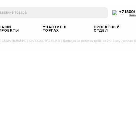
+7 (800)
Заказ
НАШИ
УЧАСТИЕ В
ПРОЕКТНЫЙ
ПРОЕКТЫ
ТОРГАХ
ОТДЕЛ
 ОБОРУДОВАНИЕ
/
СИЛОВЫЕ РАЗЪЕМЫ
/
Колодка 3х розетка тройная 2К+З каучуковая 1