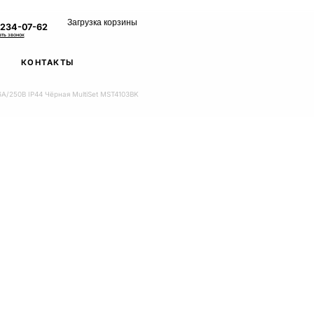
Загрузка корзины
 234-07-62
ать звонок
КОНТАКТЫ
6А/250В IP44 Чёрная MultiSet MST4103BK