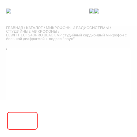
ГЛАВНАЯ
/
КАТАЛОГ
/
МИКРОФОНЫ И РАДИОСИСТЕМЫ
/
СТУДИЙНЫЕ МИКРОФОНЫ
/
LEWITT LCT240PRO BLACK VP студийный кардиоидый микрофон с
большой диафрагмой + подвес "паук"
LEWITT LCT240PRO BLACK VP студийный
кардиоидый микрофон с большой
диафрагмой + подвес "паук"
25 300 руб.