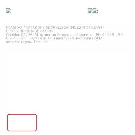
ГЛАВНАЯ
/
КАТАЛОГ
/
ОБОРУДОВАНИЕ ДЛЯ СТУДИИ
/
СТУДИЙНЫЕ МОНИТОРЫ
/
Genelec 8320APM активный 2-полосный монитор, НЧ 4" 50Вт, ВЧ
0.75" 50Вт. Подставки. Опциональная настройка GLM
калибратором. Темный
Genelec 8320APM активный 2-полосный
монитор, НЧ 4" 50Вт, ВЧ 0.75" 50Вт.
Подставки. Опциональная настройка GLM
калибратором. Темный
107 440 руб.