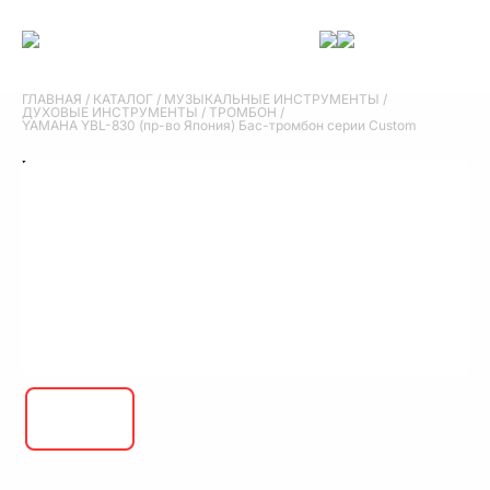
ГЛАВНАЯ
/
КАТАЛОГ
/
МУЗЫКАЛЬНЫЕ ИНСТРУМЕНТЫ
/
ДУХОВЫЕ ИНСТРУМЕНТЫ
/
ТРОМБОН
/
YAMAHA YBL-830 (пр-во Япония) Бас-тромбон серии Custom
YAMAHA YBL-830 (пр-во Япония) Бас-
тромбон серии Custom
YAMAHA YBL-830 (пр-во Япония) Бас-тромбон серии Custom