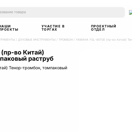
НАШИ
УЧАСТИЕ В
ПРОЕКТНЫЙ
ПРОЕКТЫ
ТОРГАХ
ОТДЕЛ
ТРУМЕНТЫ
/
ДУХОВЫЕ ИНСТРУМЕНТЫ
/
ТРОМБОН
/
YAMAHA YSL-447GE (пр-во Китай) Те
(пр-во Китай)
мпаковый раструб
ай) Тенор-тромбон, томпаковый