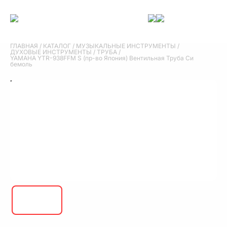
ГЛАВНАЯ
/
КАТАЛОГ
/
МУЗЫКАЛЬНЫЕ ИНСТРУМЕНТЫ
/
ДУХОВЫЕ ИНСТРУМЕНТЫ
/
ТРУБА
/
YAMAHA YTR-938FFM S (пр-во Япония) Вентильная Труба Си
бемоль
YAMAHA YTR-938FFM S (пр-во Япония)
Вентильная Труба Си бемоль
YAMAHA YTR-938FFM S (пр-во Япония) Вентильная Труба Си
бемоль