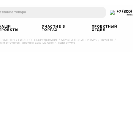
+7 (800)
Заказ
НАШИ
УЧАСТИЕ В
ПРОЕКТНЫЙ
ПРОЕКТЫ
ТОРГАХ
ОТДЕЛ
ТРУМЕНТЫ
/
ГИТАРНОЕ ОБОРУДОВАНИЕ
/
АКУСТИЧЕСКИЕ ГИТАРЫ
/
УКУЛЕЛЕ
/
ким рисунком, верхняя дека махагони, гриф окуме