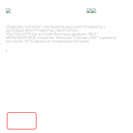
ГЛАВНАЯ
/
КАТАЛОГ
/
МУЗЫКАЛЬНЫЕ ИНСТРУМЕНТЫ
/
ДУХОВЫЕ ИНСТРУМЕНТЫ
/
ВАЛТОРНА
/
HOLTON H379 (пр-во США) Валторна двойная "Bb/F"
МЕЛЬХИОРОВОЕ покрытие, Мензура: 11,89 мм (.468 "),диаметр
раструба: 311.15 мм,рычаг соединений:бесшумн
HOLTON H379 (пр-во США) Валторна
двойная "Bb/F" МЕЛЬХИОРОВОЕ покрытие,
Мензура: 11,89 мм (.468 "),диаметр
раструба: 311.15 мм,рычаг
соединений:бесшумн
576 140 руб.