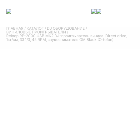
ГЛАВНАЯ
/
КАТАЛОГ
/
DJ ОБОРУДОВАНИЕ
/
ВИНИЛОВЫЕ ПРОИГРЫВАТЕЛИ
/
Reloop RP-2000 USB MK2 DJ-проигрыватель винила, Direct drive,
1кг/cм, 33 1/3, 45 RPM, звукосниматель OM Black (Ortofon)