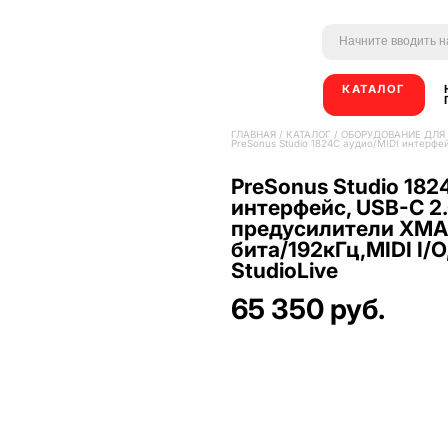
КАТАЛОГ
ГЛАВНАЯ
/
КАТАЛОГ
/
ОБОРУДОВАНИЕ ДЛЯ
PreSonus Studio 1824C аудио/MIDI интерфей
PreSonus Studio 182
интерфейс, USB-C 2.
предусилители XMA
бита/192кГц,MIDI I/O
StudioLive
65 350 руб.