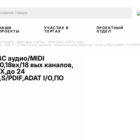
НАШИ
УЧАСТИЕ В
ПРОЕКТНЫЙ
ПРОЕКТЫ
ТОРГАХ
ОТДЕЛ
 СТУДИИ
/
ЗВУКОВЫЕ КАРТЫ
/
ЗВУКОВЫЕ КАРТЫ USB
/
с, USB-C 2.0,18вх/18 вых каналов, предусилители XMAX,до 24 бита/192кГц,MIDI I/O,S/PDIF
4C аудио/MIDI
0,18вх/18 вых каналов,
X,до 24
,S/PDIF,ADAT I/O,ПО