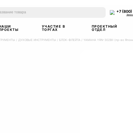
+7 (800)
Заказ
НАШИ
УЧАСТИЕ В
ПРОЕКТНЫЙ
ПРОЕКТЫ
ТОРГАХ
ОТДЕЛ
ТРУМЕНТЫ
/
ДУХОВЫЕ ИНСТРУМЕНТЫ
/
БЛОК-ФЛЕЙТА
/
YAMAHA YRN-302BII (пр-во Япон