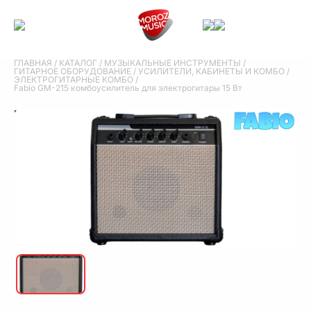
ГЛАВНАЯ
/
КАТАЛОГ
/
МУЗЫКАЛЬНЫЕ ИНСТРУМЕНТЫ
/
ГИТАРНОЕ ОБОРУДОВАНИЕ
/
УСИЛИТЕЛИ, КАБИНЕТЫ И КОМБО
/
ЭЛЕКТРОГИТАРНЫЕ КОМБО
/
Fabio GM-215 комбоусилитель для электрогитары 15 Вт
Fabio GM-215 комбоусилитель
для электрогитары 15 Вт
Fabio GM-215 комбоусилитель для электрогитары 15 Вт