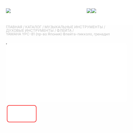
ГЛАВНАЯ
/
КАТАЛОГ
/
МУЗЫКАЛЬНЫЕ ИНСТРУМЕНТЫ
/
ДУХОВЫЕ ИНСТРУМЕНТЫ
/
ФЛЕЙТА
/
YAMAHA YPC-81 (пр-во Япония) Флейта-пикколо, гренадил
YAMAHA YPC-81 (пр-во Япония) Флейта-
пикколо, гренадил
YAMAHA YPC-81 (пр-во Япония) Флейта-пикколо, гренадил